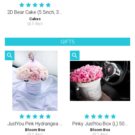
2D Bear Cake (5.5inch, 3Layers Cake）立体躺躺熊熊 （半翻糖天然健康动物性奶油蛋糕）
Cakes
5 days
schedule
GIFTS
search
search
JustYou Pink Hydrangea (S)
Pinky JustYou Box (L) 50-60PCS Rose
Bloom Box
Bloom Box
2 days
2 days
schedule
schedule