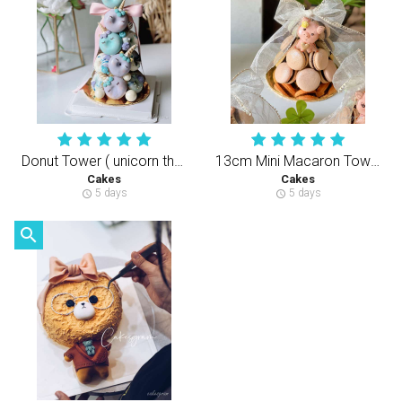
Donut Tower ( unicorn theme )
13cm Mini Macaron Tower ( Pig Theme )
Cakes
Cakes
5 days
5 days
schedule
schedule
search